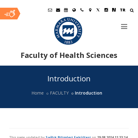
TR
Faculty of Health Sciences
Ana
Introduction
İçerik
Home
FACULTY
Introduction
This page updated by
Sağlık Bilimleri Fakültesi
on
29.08.2024 11:33:14